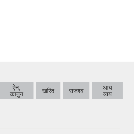
ऐन,
आय
खरिद
राजश्व
कानुन
व्यय