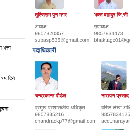
तुल्सिराम पुन मगर
भक्त वहादुर जि.सी
अध्यक्ष
उपाध्यक्ष
9857820357
9857834473
subasp535@gmail.com
bhaktagc01@g
 भत्ता
पदाधिकारी
 १५ दिने
चन्द्रकान्त पौडेल
नारायण प्रसाद 
प्रमुख प्रशासकीय अधिकृत
बरिष्ठ लेखा अध
सूचना ।
9857835216
985783412
chandrackp77@gmail.com
acct.naray