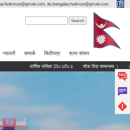
lachulirmun@gmail.com, ito.bangalachulimun@gmail.com
Search form
Search
ग्यालरी
सम्पर्क
चिठीपत्र
श्रम संसार
वार्षिक समिक्षा 20८२/0८३
शोक विदा सम्बन्धमा ।
आर्थिक वर