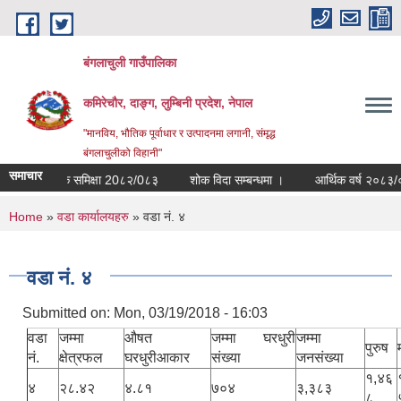
Skip to main content
बंगलाचुली गाउँपालिका
कमिरेचौर, दाङ्ग, लुम्बिनी प्रदेश, नेपाल
"मानविय, भौतिक पूर्वाधार र उत्पादनमा लगानी, संमृद्ध
बंगलाचुलीको विहानी"
समाचार
वार्षिक समिक्षा 20८२/0८३
शोक विदा सम्बन्धमा ।
आर्थिक वर्ष २०८३/०८४
You are here
Home
»
वडा कार्यालयहरु
» वडा नं. ४
वडा नं. ४
Submitted on:
Mon, 03/19/2018 - 16:03
वडा
जम्मा
औषत
जम्मा घरधुरी
जम्मा
पुरुष
नं.
क्षेत्रफल
घरधुरीआकार
संख्या
जनसंख्या
१,४६
४
२८.४२
४.८१
७०४
३,३८३
८