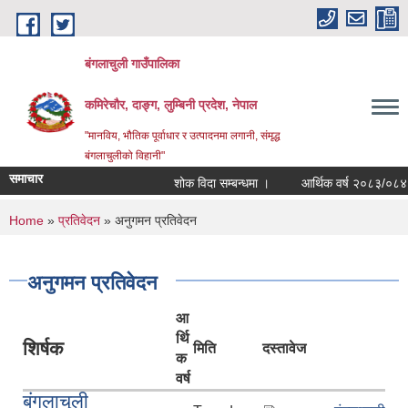
Skip to main content
बंगलाचुली गाउँपालिका
कमिरेचौर, दाङ्ग, लुम्बिनी प्रदेश, नेपाल
"मानविय, भौतिक पूर्वाधार र उत्पादनमा लगानी, संमृद्ध
बंगलाचुलीको विहानी"
समाचार
शोक विदा सम्बन्धमा ।
आर्थिक वर्ष २०८३/०८४ का 
You are here
Home
»
प्रतिवेदन
» अनुगमन प्रतिवेदन
अनुगमन प्रतिवेदन
आ
र्थि
शिर्षक
मिति
दस्तावेज
क
वर्ष
बंगलाचुली