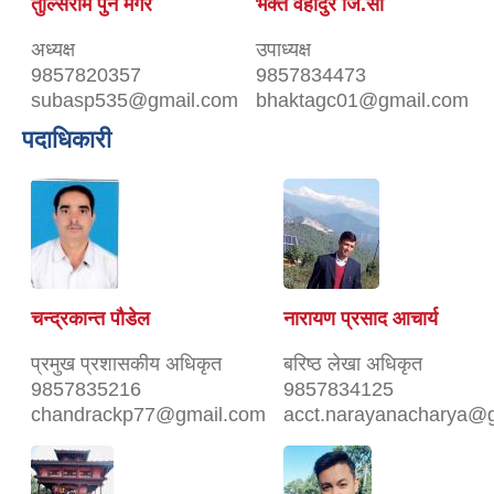
तुल्सिराम पुन मगर
भक्त वहादुर जि.सी
अध्यक्ष
उपाध्यक्ष
9857820357
9857834473
subasp535@gmail.com
bhaktagc01@gmail.com
पदाधिकारी
चन्द्रकान्त पौडेल
नारायण प्रसाद आचार्य
प्रमुख प्रशासकीय अधिकृत
बरिष्ठ लेखा अधिकृत
9857835216
9857834125
chandrackp77@gmail.com
acct.narayanacharya@