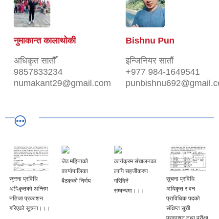
नुमाकान्त कालाथोकी
Bishnu Pun
अधिकृत सातौँ
इन्जिनियर सातौं
9857833234
+977 984-1649541
numakant29@gmail.com
punbishnu692@gmail.
जेठ महिनाको
कार्यक्रम संचालनका
कार्यापालिका
लागि सहजीकरण
िधि
सूचना प्रविधि
चमेना गृह संचा
बैठकको निर्णय
गरिदिने
अन्तिम
अधिकृत र वन
सम्बन्धी सूचना
सम्बन्धमा।।।
काशन
प्राविधिक पदको
ूचना।।।
संक्षिप्त सूची
प्रकाशन तथा परीक्षा